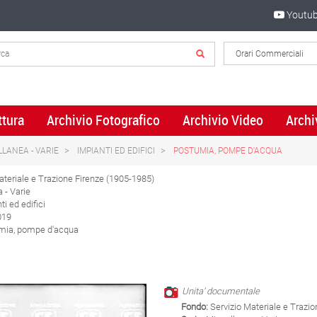
Youtu
ttura
Archivio Fotografico
Archivio Video
Archi
LLANEA - VARIE
IMPIANTI ED EDIFICI
POSTUMIA, POMPE D'ACQUA
ateriale e Trazione Firenze (1905-1985)
 - Varie
i ed edifici
019
mia, pompe d'acqua
Unita' documentale
Fondo:
Servizio Materiale e Trazi