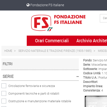
Skip
Skip
Fondazione FS Italiane
to
to
content
navigation
menu
Orari Commerciali
Archivio Archite
HOME
SERVIZIO MATERIALE E TRAZIONE FIRENZE (1905-1985)
MISCE
Fondo:
Servizio M
FILTRI
Serie:
Miscellanea
Sottoserie:
Impiant
Codice Unità:
1.1
SERIE
Titolo U.A.:
Postu
Descrittori:
Circolazione ferroviaria e sicurezza
Impianto linea:
Consistenza:
4
Componenti tecniche e parti di rotabili
Costruzione e manutenzione materiale rotabile