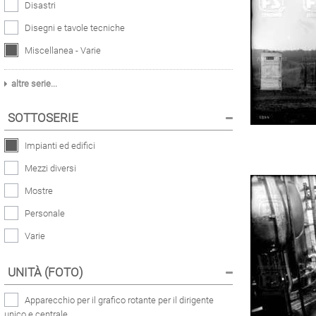
Disastri
Disegni e tavole tecniche
Miscellanea - Varie
altre serie...
SOTTOSERIE
Impianti ed edifici
Mezzi diversi
Mostre
Personale
Varie
UNITÀ (FOTO)
Apparecchio per il grafico rotante per il dirigente
unico e centrale