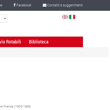
be
Facebook
Contatti e suggerimenti
Select
Language
vio Rotabili
Biblioteca
one Firenze (1905-1985)