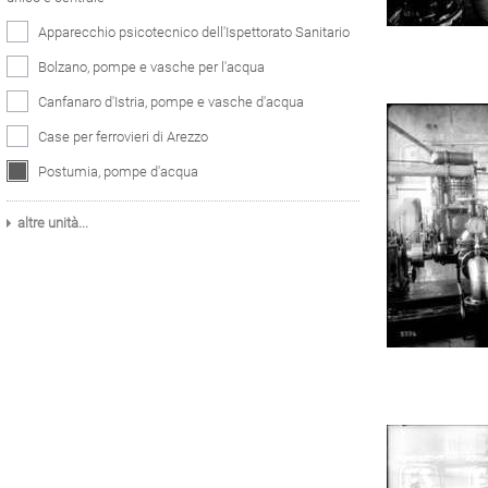
Apparecchio psicotecnico dell'Ispettorato Sanitario
Bolzano, pompe e vasche per l'acqua
Canfanaro d'Istria, pompe e vasche d'acqua
Case per ferrovieri di Arezzo
Postumia, pompe d'acqua
altre unità...