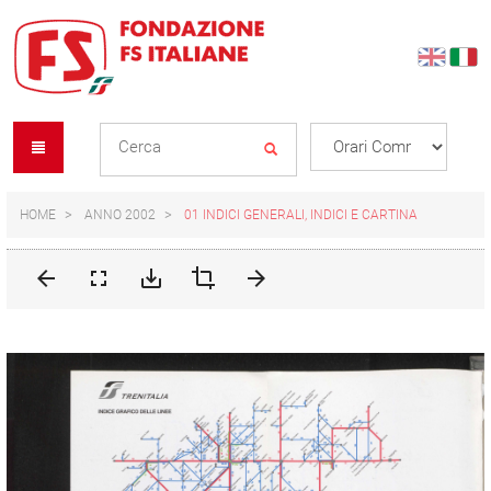
Skip
Skip
to
to
content
navigation
Se
menu
L
HOME
ANNO 2002
01 INDICI GENERALI, INDICI E CARTINA