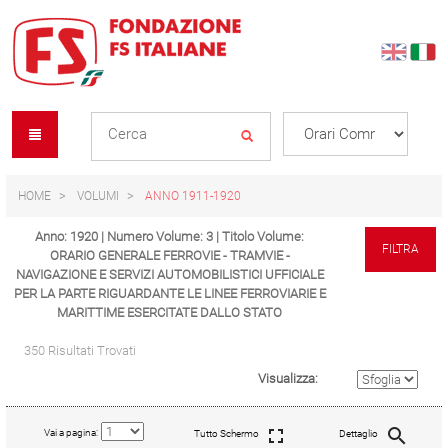
Skip
Skip
to
to
content
navigation
Se
menu
L
HOME
VOLUMI
ANNO 1911-1920
Anno: 1920 | Numero Volume: 3 | Titolo Volume:
FILTRA
ORARIO GENERALE FERROVIE - TRAMVIE -
NAVIGAZIONE E SERVIZI AUTOMOBILISTICI UFFICIALE
PER LA PARTE RIGUARDANTE LE LINEE FERROVIARIE E
MARITTIME ESERCITATE DALLO STATO
350 Risultati Trovati
Visualizza:
Vai a pagina:
Tutto Schermo
Dettaglio