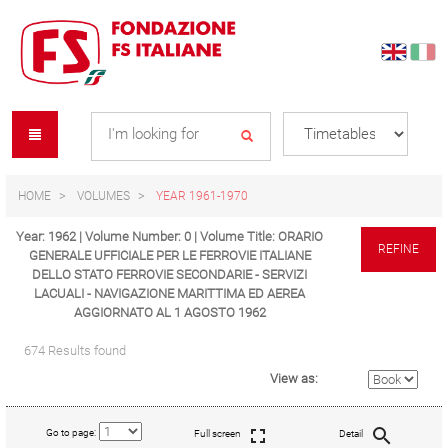
Skip
Skip
to
to
content
navigation
Se
menu
L
HOME
VOLUMES
YEAR 1961-1970
Year: 1962 | Volume Number: 0 | Volume Title: ORARIO
REFINE
GENERALE UFFICIALE PER LE FERROVIE ITALIANE
DELLO STATO FERROVIE SECONDARIE - SERVIZI
LACUALI - NAVIGAZIONE MARITTIMA ED AEREA
AGGIORNATO AL 1 AGOSTO 1962
674 Results found
View as:
Go to page:
Full screen
Detail