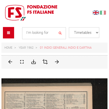
Skip
Skip
to
to
content
navigation
Se
menu
L
HOME
YEAR 1962
01 INDICI GENERALI, INDICI E CARTINA