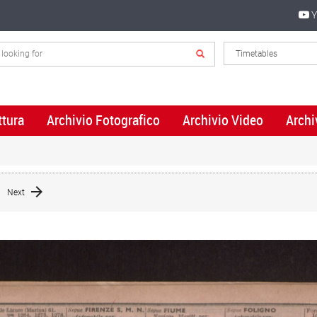
Y
ttura
Archivio Fotografico
Archivio Video
Archi
Next