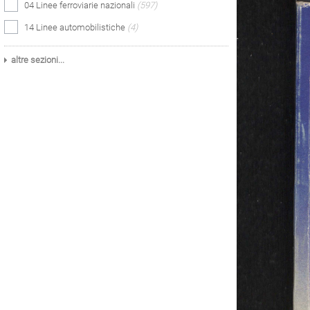
04 Linee ferroviarie nazionali
(597)
14 Linee automobilistiche
(4)
altre sezioni...