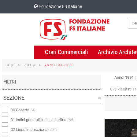
Skip
Skip
Fondazione FS Italiane
to
to
content
navigation
menu
Orari Commerciali
Archivio Archite
HOME
VOLUMI
ANNO 1991-2000
Anno: 1991 
FILTRI
870 Risultati Tr
SEZIONE
00 Coperta
(4)
01 Indici generali, indici e cartina
(86)
02 Linee internazionali
(51)