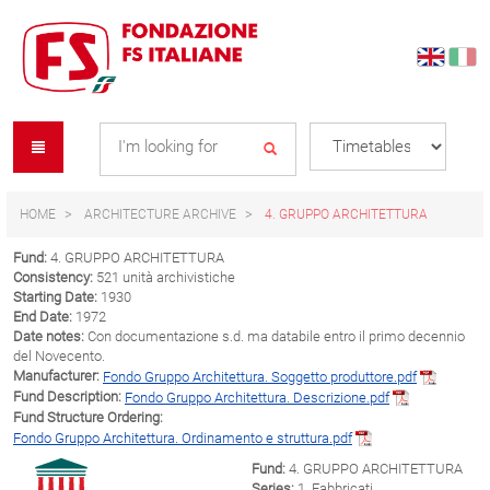
Skip
Skip
to
to
content
navigation
Se
menu
L
HOME
ARCHITECTURE ARCHIVE
4. GRUPPO ARCHITETTURA
Fund:
4. GRUPPO ARCHITETTURA
Consistency:
521 unità archivistiche
Starting Date:
1930
End Date:
1972
Date notes:
Con documentazione s.d. ma databile entro il primo decennio
del Novecento.
Manufacturer:
Fondo Gruppo Architettura. Soggetto produttore.pdf
Fund Description:
Fondo Gruppo Architettura. Descrizione.pdf
Fund Structure Ordering:
Fondo Gruppo Architettura. Ordinamento e struttura.pdf
Fund:
4. GRUPPO ARCHITETTURA
Series:
1. Fabbricati