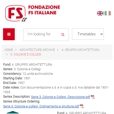
Skip
Skip
to
to
content
navigation
Se
menu
L
HOME
ARCHITECTURE ARCHIVE
4. GRUPPO ARCHITETTURA
3. COLONIE E COLLEGI
Fund:
4. GRUPPO ARCHITETTURA
Series:
3. Colonie e Collegi
Consistency:
12 unità archivistiche
Starting Date:
1951
End Date:
1957
Date notes:
Con documentazione s.d. e in copia s.d. ma databile dal 1931-
1933.
Series Description:
Serie 3. Colonie e Collegi. Descrizione.pdf
Series Structure Ordering:
Serie 3. Colonie e collegi. Ordinamento e struttura.pdf
Fund:
4. GRUPPO ARCHITETTURA