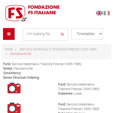
Skip
Skip
to
to
content
navigation
Se
menu
L
HOME
SERVIZIO MATERIALE E TRAZIONE FIRENZE (1905-1985)
PANORAMICHE
Fund:
Servizio Materiale e Trazione Firenze (1905-1985)
Series:
Panoramiche
Consistency:
Series Structure Ordering:
Fund:
Servizio Materiale e
Trazione Firenze (1905-1985)
Subseries:
Linee
Fund:
Servizio Materiale e
Trazione Firenze (1905-1985)