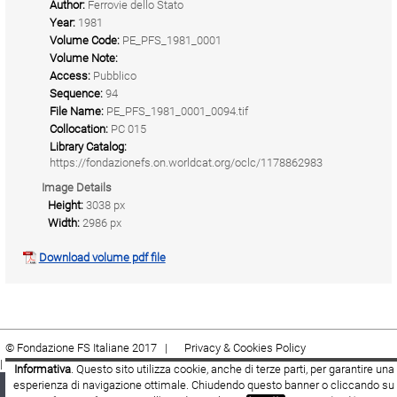
Author:
Ferrovie dello Stato
Year:
1981
Volume Code:
PE_PFS_1981_0001
Volume Note:
Access:
Pubblico
Sequence:
94
File Name:
PE_PFS_1981_0001_0094.tif
Collocation:
PC 015
Library Catalog:
https://fondazionefs.on.worldcat.org/oclc/1178862983
Image Details
Height:
3038 px
Width:
2986 px
Download volume pdf file
© Fondazione FS Italiane 2017 |
Privacy & Cookies Policy
|
Cookie
|
Termini e condizioni
Informativa
. Questo sito utilizza cookie, anche di terze parti, per garantire una
esperienza di navigazione ottimale. Chiudendo questo banner o cliccando su
Fondazione FS Italiane
Youtube
Facebook