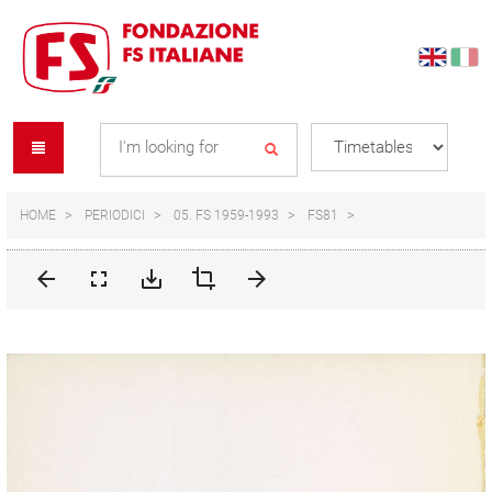
Skip
Skip
to
to
content
navigation
Se
menu
L
HOME
PERIODICI
05. FS 1959-1993
FS81