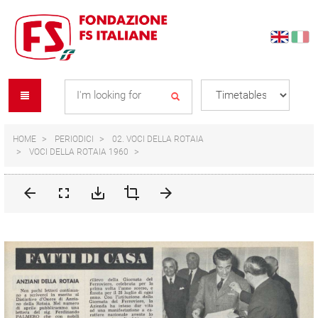
Skip
Skip
to
to
content
navigation
Se
menu
L
HOME
PERIODICI
02. VOCI DELLA ROTAIA
VOCI DELLA ROTAIA 1960