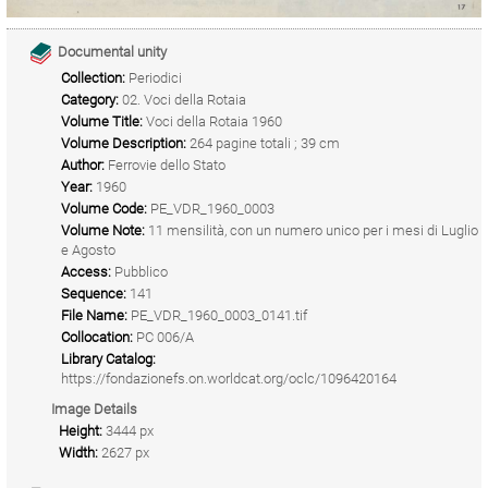
Documental unity
Collection:
Periodici
Category:
02. Voci della Rotaia
Volume Title:
Voci della Rotaia 1960
Volume Description:
264 pagine totali ; 39 cm
Author:
Ferrovie dello Stato
Year:
1960
Volume Code:
PE_VDR_1960_0003
Volume Note:
11 mensilità, con un numero unico per i mesi di Luglio
e Agosto
Access:
Pubblico
Sequence:
141
File Name:
PE_VDR_1960_0003_0141.tif
Collocation:
PC 006/A
Library Catalog:
https://fondazionefs.on.worldcat.org/oclc/1096420164
Image Details
Height:
3444 px
Width:
2627 px