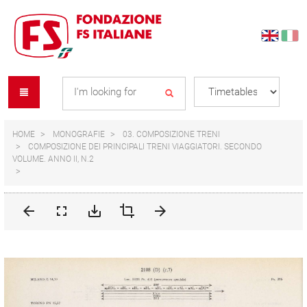
Skip
Skip
to
to
content
navigation
Se
menu
L
HOME
MONOGRAFIE
03. COMPOSIZIONE TRENI
COMPOSIZIONE DEI PRINCIPALI TRENI VIAGGIATORI. SECONDO
VOLUME. ANNO II, N.2