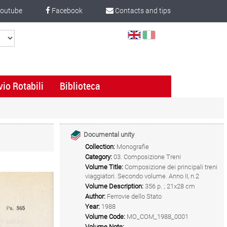
outube
Facebook
Contacts and tips
Select
Language
vio Rotabili
Biblioteca
Documental unity
Collection:
Monografie
Category:
03. Composizione Treni
Volume Title:
Composizione dei principali treni
viaggiatori. Secondo volume. Anno II, n.2
Volume Description:
356 p. ; 21x28 cm
Author:
Ferrovie dello Stato
Year:
1988
Volume Code:
MO_COM_1988_0001
Volume Note: