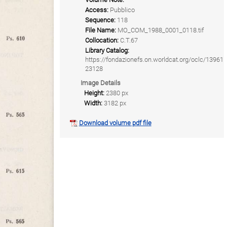
Access:
Pubblico
Sequence:
118
File Name:
MO_COM_1988_0001_0118.tif
Collocation:
C.T.67
Library Catalog:
https://fondazionefs.on.worldcat.org/oclc/13961
23128
Image Details
Height:
2380 px
Width:
3182 px
Download volume pdf file