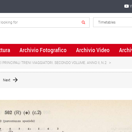
Y
ttura
Archivio Fotografico
Archivio Video
Archi
 PRINCIPALI TRENI VIAGGIATORI. SECONDO VOLUME. ANNO II, N.2
Next