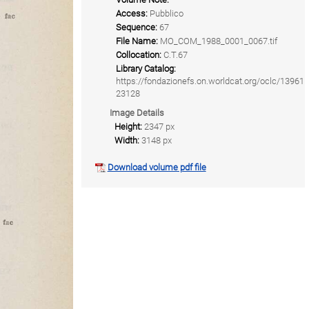
Access:
Pubblico
Sequence:
67
File Name:
MO_COM_1988_0001_0067.tif
Collocation:
C.T.67
Library Catalog:
https://fondazionefs.on.worldcat.org/oclc/13961
23128
Image Details
Height:
2347 px
Width:
3148 px
Download volume pdf file