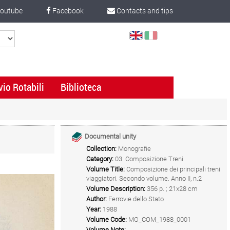
outube
Facebook
Contacts and tips
Select
Language
vio Rotabili
Biblioteca
Documental unity
Collection:
Monografie
Category:
03. Composizione Treni
Volume Title:
Composizione dei principali treni
viaggiatori. Secondo volume. Anno II, n.2
Volume Description:
356 p. ; 21x28 cm
Author:
Ferrovie dello Stato
Year:
1988
Volume Code:
MO_COM_1988_0001
Volume Note: