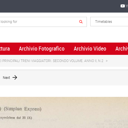
Y
ttura
Archivio Fotografico
Archivio Video
Archi
 PRINCIPALI TRENI VIAGGIATORI. SECONDO VOLUME. ANNO II, N.2
Next