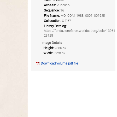
Access:
Pubblico
Sequence:
16
File Name:
MO_COM_1988_0001_0016.tif
Collocation:
C.T.67
Library Catalog:
https://fondazionefs.on.worldcat.org/oclc/13961
23128
Image Details
Height:
2366 px
Width:
3220 px
Download volume pdf file