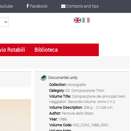
outube
Facebook
Contacts and tips
Select
Language
vio Rotabili
Biblioteca
Documental unity
Collection:
Monografie
Category:
03. Composizione Treni
Volume Title:
Composizione dei principali treni
viaggiatori. Secondo volume. Anno II, n.2
Volume Description:
356 p. ; 21x28 cm
Author:
Ferrovie dello Stato
Year:
1988
Volume Code:
MO_COM_1988_0001
Volume Note: