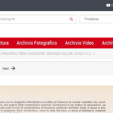
Y
ttura
Archivio Fotografico
Archivio Video
Archi
 PRINCIPALI TRENI VIAGGIATORI. SECONDO VOLUME. ANNO II, N.2
Next