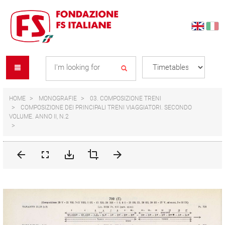
Skip
Skip
to
to
content
navigation
Se
menu
L
HOME
MONOGRAFIE
03. COMPOSIZIONE TRENI
COMPOSIZIONE DEI PRINCIPALI TRENI VIAGGIATORI. SECONDO
VOLUME. ANNO II, N.2