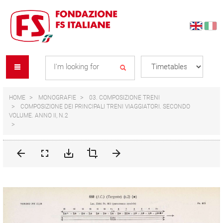
Skip
Skip
to
to
content
navigation
Se
menu
L
HOME
MONOGRAFIE
03. COMPOSIZIONE TRENI
COMPOSIZIONE DEI PRINCIPALI TRENI VIAGGIATORI. SECONDO
VOLUME. ANNO II, N.2