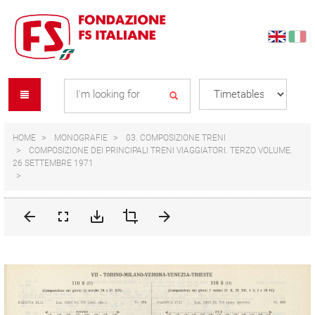
Skip
Skip
to
to
content
navigation
Se
menu
L
HOME
MONOGRAFIE
03. COMPOSIZIONE TRENI
COMPOSIZIONE DEI PRINCIPALI TRENI VIAGGIATORI. TERZO VOLUME.
26 SETTEMBRE 1971