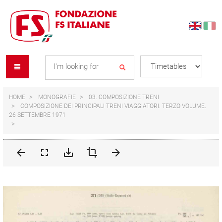
Skip
Skip
to
to
content
navigation
Se
menu
L
HOME
MONOGRAFIE
03. COMPOSIZIONE TRENI
COMPOSIZIONE DEI PRINCIPALI TRENI VIAGGIATORI. TERZO VOLUME.
26 SETTEMBRE 1971