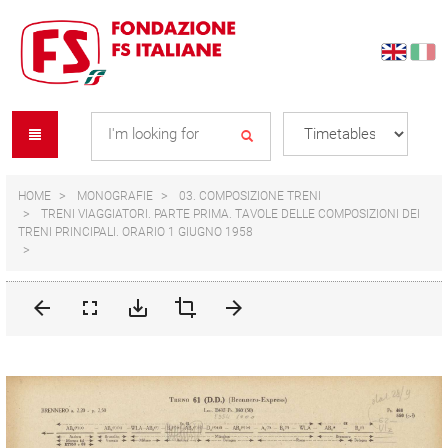
Skip
Skip
to
to
content
navigation
Se
menu
L
HOME
MONOGRAFIE
03. COMPOSIZIONE TRENI
TRENI VIAGGIATORI. PARTE PRIMA. TAVOLE DELLE COMPOSIZIONI DEI
TRENI PRINCIPALI. ORARIO 1 GIUGNO 1958