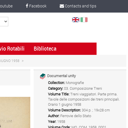
outube
Facebook
Contacts and tips
Select
Language
vio Rotabili
Biblioteca
 GIUGNO 1958
Documental unity
Collection:
Monografie
Category:
03. Composizione Treni
Volume Title:
Treni viaggiatori. Parte prima.
Tavole delle composizioni dei treni principali.
Orario 1 giugno 1958
Volume Description:
304 p. ; 19x28 cm
Author:
Ferrovie dello Stato
Year:
1958
Volume Code:
MO_COM_1958_0001