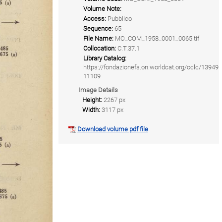
Volume Note:
Access:
Pubblico
Sequence:
65
File Name:
MO_COM_1958_0001_0065.tif
Collocation:
C.T.37.1
Library Catalog:
https://fondazionefs.on.worldcat.org/oclc/13949
11109
Image Details
Height:
2267 px
Width:
3117 px
Download volume pdf file