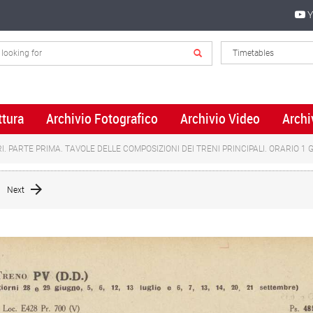
Y
ttura
Archivio Fotografico
Archivio Video
Archi
I. PARTE PRIMA. TAVOLE DELLE COMPOSIZIONI DEI TRENI PRINCIPALI. ORARIO 1
Next