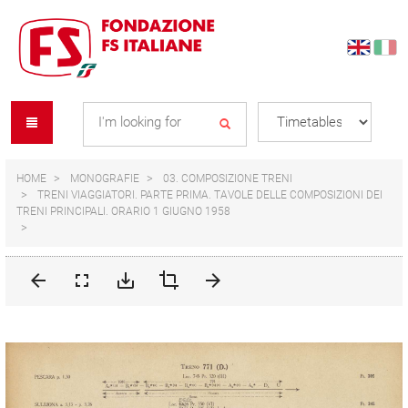
Skip
Skip
to
to
content
navigation
Se
menu
L
HOME
MONOGRAFIE
03. COMPOSIZIONE TRENI
TRENI VIAGGIATORI. PARTE PRIMA. TAVOLE DELLE COMPOSIZIONI DEI
TRENI PRINCIPALI. ORARIO 1 GIUGNO 1958