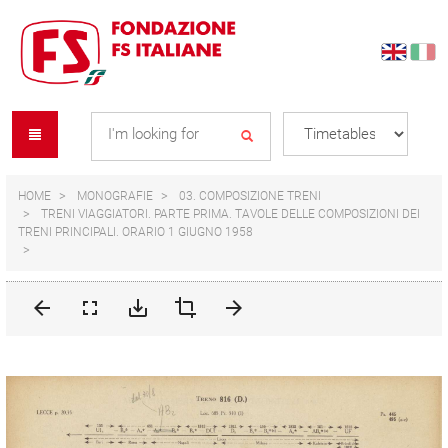
Skip
Skip
to
to
content
navigation
Se
menu
L
HOME
MONOGRAFIE
03. COMPOSIZIONE TRENI
TRENI VIAGGIATORI. PARTE PRIMA. TAVOLE DELLE COMPOSIZIONI DEI
TRENI PRINCIPALI. ORARIO 1 GIUGNO 1958