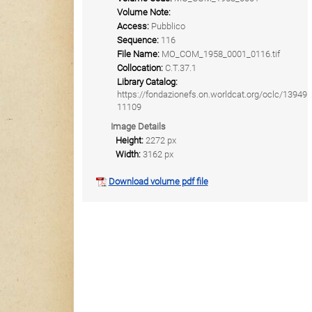
Volume Note:
Access:
Pubblico
Sequence:
116
File Name:
MO_COM_1958_0001_0116.tif
Collocation:
C.T.37.1
Library Catalog:
https://fondazionefs.on.worldcat.org/oclc/13949
11109
Image Details
Height:
2272 px
Width:
3162 px
Download volume pdf file