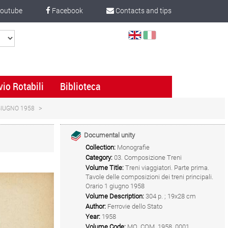
outube
Facebook
Contacts and tips
Select
Language
vio Rotabili
Biblioteca
 GIUGNO 1958
Documental unity
Collection:
Monografie
Category:
03. Composizione Treni
Volume Title:
Treni viaggiatori. Parte prima.
Tavole delle composizioni dei treni principali.
Orario 1 giugno 1958
Volume Description:
304 p. ; 19x28 cm
Author:
Ferrovie dello Stato
Year:
1958
Volume Code:
MO_COM_1958_0001