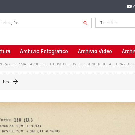
Y
ttura
Archivio Fotografico
Archivio Video
Archi
I. PARTE PRIMA. TAVOLE DELLE COMPOSIZIONI DEI TRENI PRINCIPALI. ORARIO 1
Next