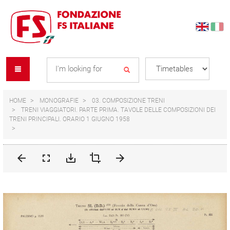
Skip
Skip
to
to
content
navigation
Se
menu
L
HOME
MONOGRAFIE
03. COMPOSIZIONE TRENI
TRENI VIAGGIATORI. PARTE PRIMA. TAVOLE DELLE COMPOSIZIONI DEI
TRENI PRINCIPALI. ORARIO 1 GIUGNO 1958