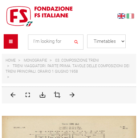
Skip
Skip
to
to
content
navigation
Se
menu
L
HOME
MONOGRAFIE
03. COMPOSIZIONE TRENI
TRENI VIAGGIATORI. PARTE PRIMA. TAVOLE DELLE COMPOSIZIONI DEI
TRENI PRINCIPALI. ORARIO 1 GIUGNO 1958