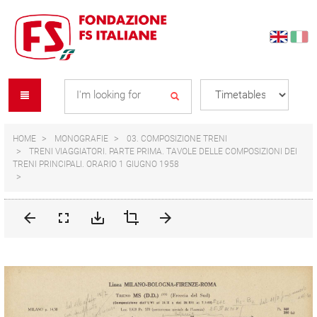
Skip
Skip
to
to
content
navigation
Se
menu
L
HOME
MONOGRAFIE
03. COMPOSIZIONE TRENI
TRENI VIAGGIATORI. PARTE PRIMA. TAVOLE DELLE COMPOSIZIONI DEI
TRENI PRINCIPALI. ORARIO 1 GIUGNO 1958