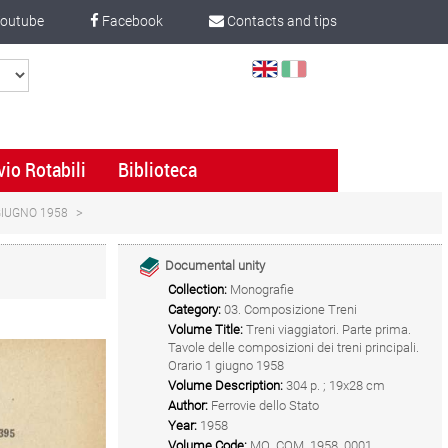
outube
Facebook
Contacts and tips
Select
Language
vio Rotabili
Biblioteca
 GIUGNO 1958
Documental unity
Collection:
Monografie
Category:
03. Composizione Treni
Volume Title:
Treni viaggiatori. Parte prima.
Tavole delle composizioni dei treni principali.
Orario 1 giugno 1958
Volume Description:
304 p. ; 19x28 cm
Author:
Ferrovie dello Stato
Year:
1958
Volume Code:
MO_COM_1958_0001