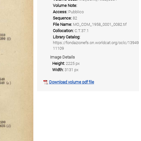
Volume Note:
Access:
Pubblico
Sequence:
82
File Name:
MO_COM_1958_0001_0082.tif
Collocation:
C.T.37.1
Library Catalog:
https://fondazionefs.on.worldcat.org/oclc/13949
11109
Image Details
Height:
2225 px
Width:
3131 px
Download volume pdf file