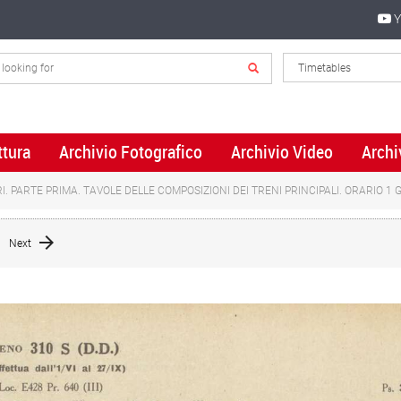
Y
ttura
Archivio Fotografico
Archivio Video
Archi
I. PARTE PRIMA. TAVOLE DELLE COMPOSIZIONI DEI TRENI PRINCIPALI. ORARIO 1
Next