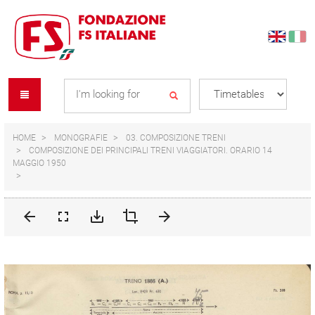
Skip
Skip
to
to
content
navigation
Se
menu
L
HOME
MONOGRAFIE
03. COMPOSIZIONE TRENI
COMPOSIZIONE DEI PRINCIPALI TRENI VIAGGIATORI. ORARIO 14
MAGGIO 1950