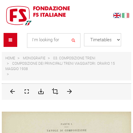
Skip
Skip
to
to
content
navigation
Se
menu
L
HOME
MONOGRAFIE
03. COMPOSIZIONE TRENI
COMPOSIZIONE DEI PRINCIPALI TRENI VIAGGIATORI. ORARIO 15
MAGGIO 1938