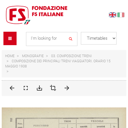
Skip
Skip
to
to
content
navigation
Se
menu
L
HOME
MONOGRAFIE
03. COMPOSIZIONE TRENI
COMPOSIZIONE DEI PRINCIPALI TRENI VIAGGIATORI. ORARIO 15
MAGGIO 1938