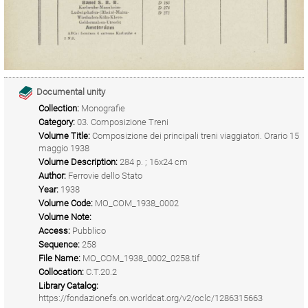
Documental unity
Collection:
Monografie
Category:
03. Composizione Treni
Volume Title:
Composizione dei principali treni viaggiatori. Orario 15
maggio 1938
Volume Description:
284 p. ; 16x24 cm
Author:
Ferrovie dello Stato
Year:
1938
Volume Code:
MO_COM_1938_0002
Volume Note:
Access:
Pubblico
Sequence:
258
File Name:
MO_COM_1938_0002_0258.tif
Collocation:
C.T.20.2
Library Catalog:
https://fondazionefs.on.worldcat.org/v2/oclc/1286315663