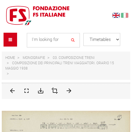
Skip
Skip
to
to
content
navigation
Se
menu
L
HOME
MONOGRAFIE
03. COMPOSIZIONE TRENI
COMPOSIZIONE DEI PRINCIPALI TRENI VIAGGIATORI. ORARIO 15
MAGGIO 1938