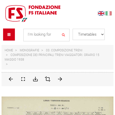
Skip
Skip
to
to
content
navigation
Se
menu
L
HOME
MONOGRAFIE
03. COMPOSIZIONE TRENI
COMPOSIZIONE DEI PRINCIPALI TRENI VIAGGIATORI. ORARIO 15
MAGGIO 1938