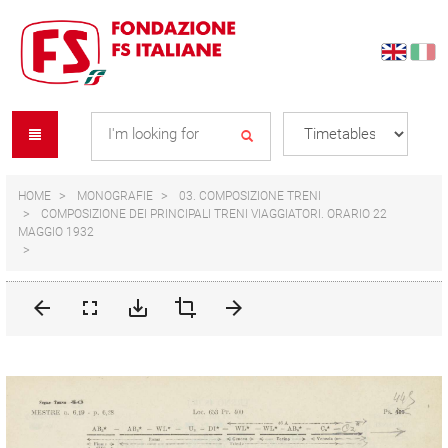
Skip
Skip
to
to
content
navigation
Se
menu
L
HOME
MONOGRAFIE
03. COMPOSIZIONE TRENI
COMPOSIZIONE DEI PRINCIPALI TRENI VIAGGIATORI. ORARIO 22
MAGGIO 1932