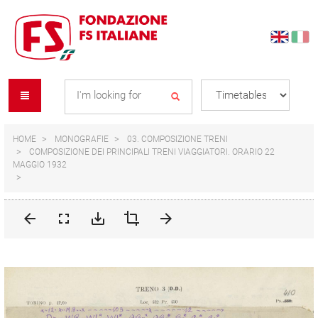
Skip
Skip
to
to
content
navigation
Se
menu
L
HOME
MONOGRAFIE
03. COMPOSIZIONE TRENI
COMPOSIZIONE DEI PRINCIPALI TRENI VIAGGIATORI. ORARIO 22
MAGGIO 1932