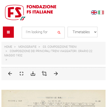
Skip
Skip
to
to
content
navigation
Se
menu
L
HOME
MONOGRAFIE
03. COMPOSIZIONE TRENI
COMPOSIZIONE DEI PRINCIPALI TRENI VIAGGIATORI. ORARIO 22
MAGGIO 1932