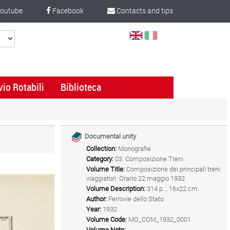
outube
Facebook
Contacts and tips
Select
Language
vio Rotabili
Biblioteca
Documental unity
Collection:
Monografie
Category:
03. Composizione Treni
Volume Title:
Composizione dei principali treni
viaggiatori. Orario 22 maggio 1932
Volume Description:
314 p. ; 16x22 cm
Author:
Ferrovie dello Stato
Year:
1932
Volume Code:
MO_COM_1932_0001
Volume Note: