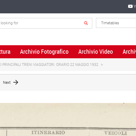
Y
ttura
Archivio Fotografico
Archivio Video
Archi
 PRINCIPALI TRENI VIAGGIATORI. ORARIO 22 MAGGIO 1932
Next