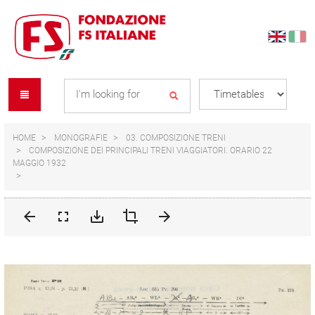
Skip
Skip
to
to
content
navigation
Se
menu
L
HOME
MONOGRAFIE
03. COMPOSIZIONE TRENI
COMPOSIZIONE DEI PRINCIPALI TRENI VIAGGIATORI. ORARIO 22
MAGGIO 1932