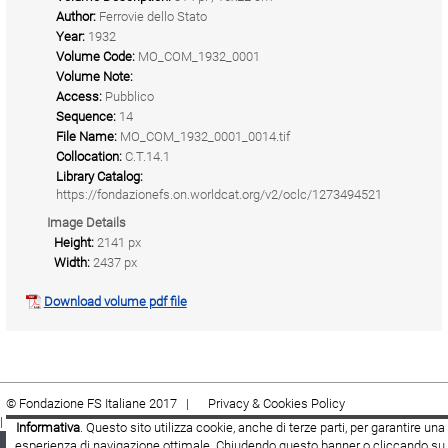
Author:
Ferrovie dello Stato
Year:
1932
Volume Code:
MO_COM_1932_0001
Volume Note:
Access:
Pubblico
Sequence:
14
File Name:
MO_COM_1932_0001_0014.tif
Collocation:
C.T.14.1
Library Catalog:
https://fondazionefs.on.worldcat.org/v2/oclc/1273494521
Image Details
Height:
2141 px
Width:
2437 px
Download volume pdf file
© Fondazione FS Italiane 2017 |
Privacy & Cookies Policy
|
Cookie
|
Termini e condizioni
Informativa
. Questo sito utilizza cookie, anche di terze parti, per garantire una
esperienza di navigazione ottimale. Chiudendo questo banner o cliccando su