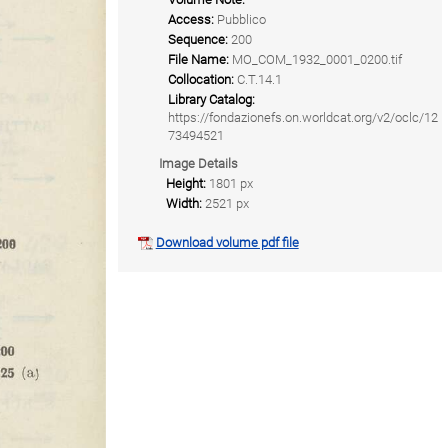
Access:
Pubblico
Sequence:
200
File Name:
MO_COM_1932_0001_0200.tif
Collocation:
C.T.14.1
Library Catalog:
https://fondazionefs.on.worldcat.org/v2/oclc/12
73494521
Image Details
Height:
1801 px
Width:
2521 px
Download volume pdf file