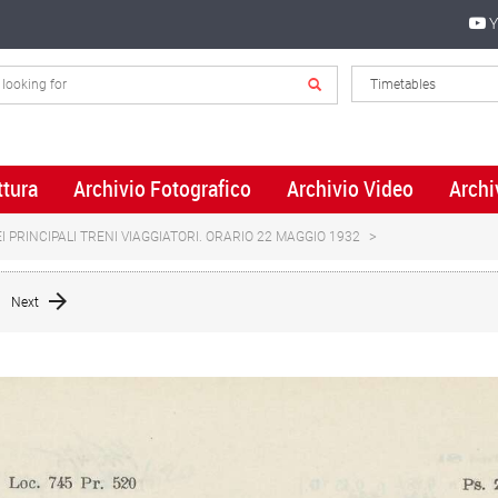
Y
ttura
Archivio Fotografico
Archivio Video
Archi
 PRINCIPALI TRENI VIAGGIATORI. ORARIO 22 MAGGIO 1932
Next