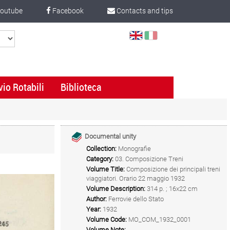
outube
Facebook
Contacts and tips
Select
Language
vio Rotabili
Biblioteca
Documental unity
Collection:
Monografie
Category:
03. Composizione Treni
Volume Title:
Composizione dei principali treni
viaggiatori. Orario 22 maggio 1932
Volume Description:
314 p. ; 16x22 cm
Author:
Ferrovie dello Stato
Year:
1932
Volume Code:
MO_COM_1932_0001
Volume Note: