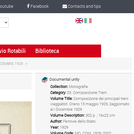
outube
Facebook
Contacts and tips
Select
Language
vio Rotabili
Biblioteca
DICEMBRE 1929
Documental unity
Collection:
Monografie
Category:
03. Composizione Treni
Volume Title:
Composizione dei principali treni
viaggiatori. Orario 15 maggio 1929, 2aggiornato
al I Dicembre 1929
Volume Description:
302 p. ; 16x22 cm
Author:
Ferrovie dello Stato
Year:
1929
Volume Code:
MO_COM_1929_0002