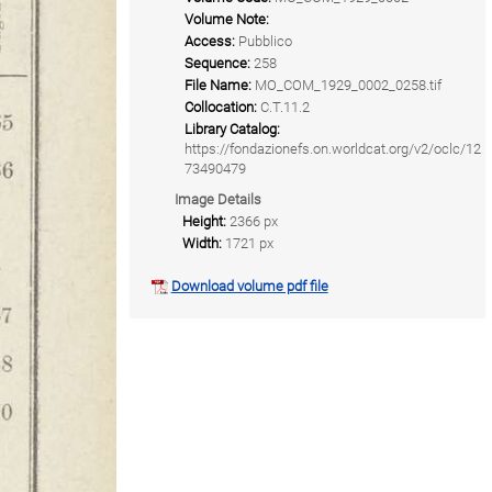
Volume Note:
Access:
Pubblico
Sequence:
258
File Name:
MO_COM_1929_0002_0258.tif
Collocation:
C.T.11.2
Library Catalog:
https://fondazionefs.on.worldcat.org/v2/oclc/12
73490479
Image Details
Height:
2366 px
Width:
1721 px
Download volume pdf file