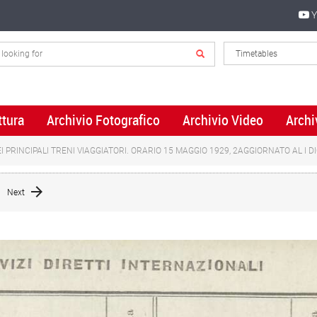
Y
ttura
Archivio Fotografico
Archivio Video
Archi
 PRINCIPALI TRENI VIAGGIATORI. ORARIO 15 MAGGIO 1929, 2AGGIORNATO AL I 
Next