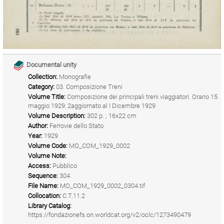
Documental unity
Collection:
Monografie
Category:
03. Composizione Treni
Volume Title:
Composizione dei principali treni viaggiatori. Orario 15
maggio 1929, 2aggiornato al I Dicembre 1929
Volume Description:
302 p. ; 16x22 cm
Author:
Ferrovie dello Stato
Year:
1929
Volume Code:
MO_COM_1929_0002
Volume Note:
Access:
Pubblico
Sequence:
304
File Name:
MO_COM_1929_0002_0304.tif
Collocation:
C.T.11.2
Library Catalog:
https://fondazionefs.on.worldcat.org/v2/oclc/1273490479