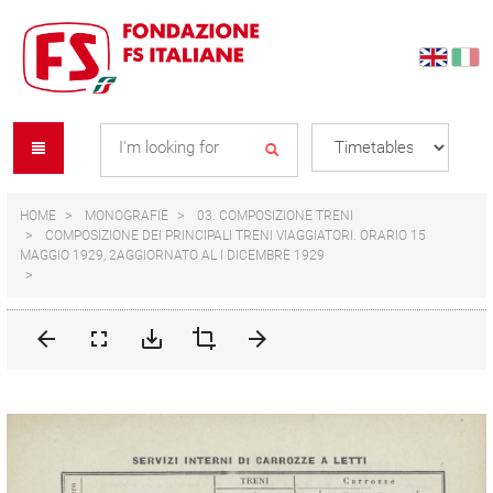
Skip
Skip
to
to
content
navigation
Se
menu
L
HOME
MONOGRAFIE
03. COMPOSIZIONE TRENI
COMPOSIZIONE DEI PRINCIPALI TRENI VIAGGIATORI. ORARIO 15
MAGGIO 1929, 2AGGIORNATO AL I DICEMBRE 1929