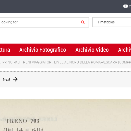
Y
ttura
Archivio Fotografico
Archivio Video
Archi
I PRINCIPALI TRENI VIAGGIATORI. LINEE AL NORD DELLA ROMA-PESCARA (COMPR
Next