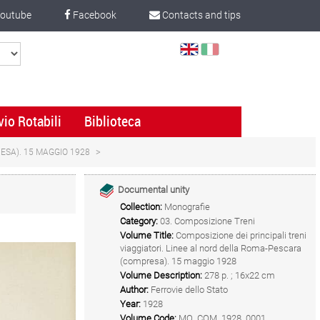
outube
Facebook
Contacts and tips
Select
Language
vio Rotabili
Biblioteca
ESA). 15 MAGGIO 1928
Documental unity
Collection:
Monografie
Category:
03. Composizione Treni
Volume Title:
Composizione dei principali treni
viaggiatori. Linee al nord della Roma-Pescara
(compresa). 15 maggio 1928
Volume Description:
278 p. ; 16x22 cm
Author:
Ferrovie dello Stato
Year:
1928
Volume Code:
MO_COM_1928_0001