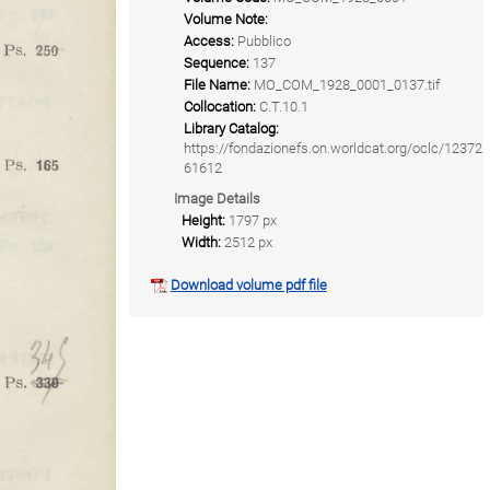
Volume Note:
Access:
Pubblico
Sequence:
137
File Name:
MO_COM_1928_0001_0137.tif
Collocation:
C.T.10.1
Library Catalog:
https://fondazionefs.on.worldcat.org/oclc/12372
61612
Image Details
Height:
1797 px
Width:
2512 px
Download volume pdf file