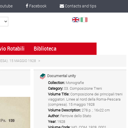
outube
Facebook
Contacts and tips
Select
Language
vio Rotabili
Biblioteca
ESA). 15 MAGGIO 1928
Documental unity
Collection:
Monografie
Category:
03. Composizione Treni
Volume Title:
Composizione dei principali treni
viaggiatori. Linee al nord della Roma-Pescara
(compresa). 15 maggio 1928
Volume Description:
278 p. ; 16x22 cm
Author:
Ferrovie dello Stato
Year:
1928
Volume Code:
MO_COM_1928_0001