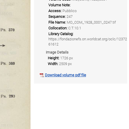
Volume Note:
Access:
Pubblico
Sequence:
247
File Name:
MO_COM_1928_0001_0247.tif
Collocation:
C.T.10.1
Library Catalog:
https://fondazionefs.on.worldcat.org/oclc/12372
61612
Image Details
Height:
1726 px
Width:
2509 px
Download volume pdf file