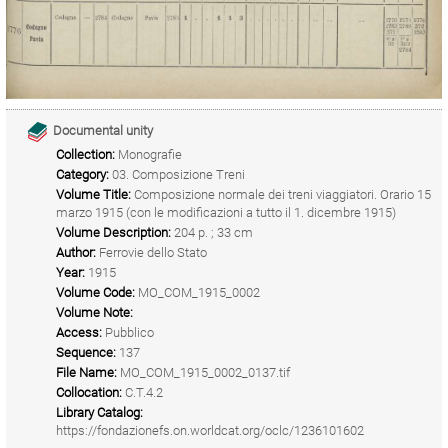
Documental unity
Collection:
Monografie
Category:
03. Composizione Treni
Volume Title:
Composizione normale dei treni viaggiatori. Orario 15
marzo 1915 (con le modificazioni a tutto il 1. dicembre 1915)
Volume Description:
204 p. ; 33 cm
Author:
Ferrovie dello Stato
Year:
1915
Volume Code:
MO_COM_1915_0002
Volume Note:
Access:
Pubblico
Sequence:
137
File Name:
MO_COM_1915_0002_0137.tif
Collocation:
C.T.4.2
Library Catalog:
https://fondazionefs.on.worldcat.org/oclc/1236101602