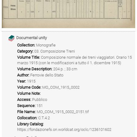
Documental unity
Collection:
Monografie
Category:
03. Composizione Treni
Volume Title:
Composizione normale dei treni viaggiatori. Orario 15
marzo 1915 (con le modificazioni a tutto il 1. dicembre 1915)
Volume Description:
204 p. ; 33 cm
Author:
Ferrovie dello Stato
Year:
1915
Volume Code:
MO_COM_1915_0002
Volume Note:
Access:
Pubblico
Sequence:
151
File Name:
MO_COM_1915_0002_0151.tif
Collocation:
C.T.4.2
Library Catalog:
https://fondazionefs.on.worldcat.org/oclc/1236101602