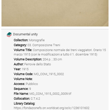
Documental unity
Collection:
Monografie
Category:
03. Composizione Treni
Volume Title:
Composizione normale dei treni viaggiatori. Orario 15
marzo 1915 (con le modificazioni a tutto il 1. dicembre 1915)
Volume Description:
204 p. ; 33 cm
Author:
Ferrovie dello Stato
Year:
1915
Volume Code:
MO_COM_1915_0002
Volume Note:
Access:
Pubblico
Sequence:
9
File Name:
MO_COM_1915_0002_0009.tif
Collocation:
C.T.4.2
Library Catalog:
https://fondazionefs.on.worldcat.org/oclc/1236101602