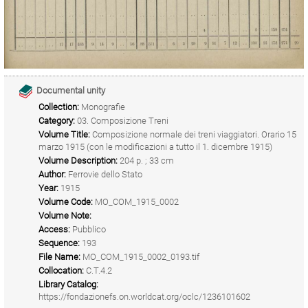
Documental unity
Collection:
Monografie
Category:
03. Composizione Treni
Volume Title:
Composizione normale dei treni viaggiatori. Orario 15
marzo 1915 (con le modificazioni a tutto il 1. dicembre 1915)
Volume Description:
204 p. ; 33 cm
Author:
Ferrovie dello Stato
Year:
1915
Volume Code:
MO_COM_1915_0002
Volume Note:
Access:
Pubblico
Sequence:
193
File Name:
MO_COM_1915_0002_0193.tif
Collocation:
C.T.4.2
Library Catalog:
https://fondazionefs.on.worldcat.org/oclc/1236101602