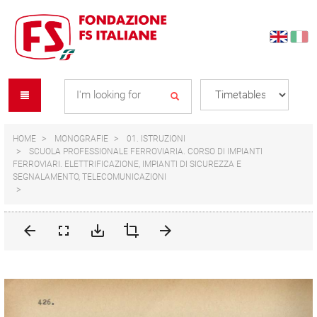
Skip
Skip
to
to
content
navigation
Se
menu
L
HOME
MONOGRAFIE
01. ISTRUZIONI
SCUOLA PROFESSIONALE FERROVIARIA. CORSO DI IMPIANTI
FERROVIARI. ELETTRIFICAZIONE, IMPIANTI DI SICUREZZA E
SEGNALAMENTO, TELECOMUNICAZIONI