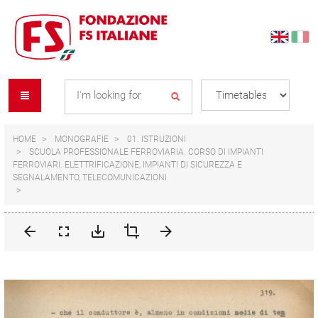
Skip
Skip
to
to
content
navigation
Se
menu
L
HOME
MONOGRAFIE
01. ISTRUZIONI
SCUOLA PROFESSIONALE FERROVIARIA. CORSO DI IMPIANTI
FERROVIARI. ELETTRIFICAZIONE, IMPIANTI DI SICUREZZA E
SEGNALAMENTO, TELECOMUNICAZIONI